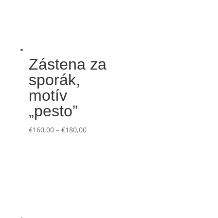
Zástena za
sporák,
motív
„pesto”
€
160,00
–
€
180,00