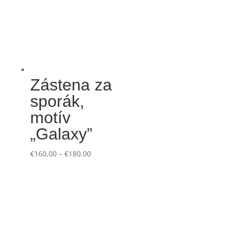
Zástena za
sporák,
motív
„Galaxy”
€
160,00
–
€
180,00