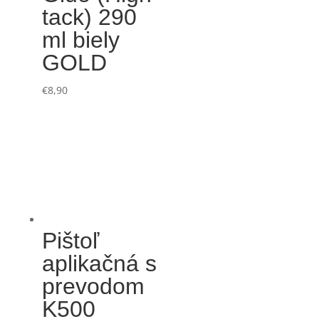
tack) 290
ml biely
GOLD
€
8,90
Pištoľ
aplikačná s
prevodom
K500