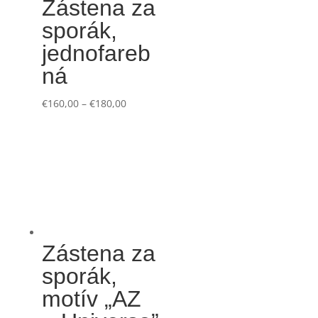
Zástena za
sporák,
jednofareb
ná
€
160,00
–
€
180,00
Zástena za
sporák,
motív „AZ