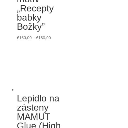
„Recepty
babky
Božky”
€
160,00
–
€
180,00
Lepidlo na
zásteny
MAMUT
Glue (High