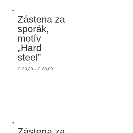
Zástena za
sporák,
motív
„Hard
steel”
€
160,00
–
€
180,00
Zástena za