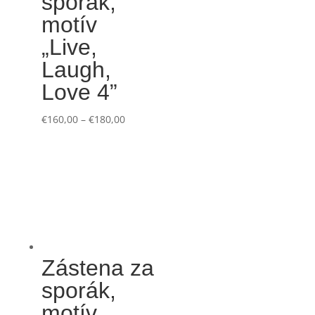
sporák,
motív
„Live,
Laugh,
Love 4”
€
160,00
–
€
180,00
Zástena za
sporák,
motív