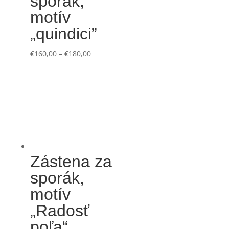
sporák,
motív
„quindici”
€
160,00
–
€
180,00
Zástena za
sporák,
motív
„Radosť
poľa“