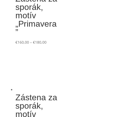
sporák,
motív
„Primavera
”
€
160,00
–
€
180,00
Zástena za
sporák,
motív