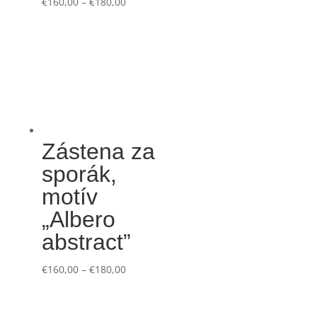
€
160,00
–
€
180,00
Zástena za
sporák,
motív
„Albero
abstract”
€
160,00
–
€
180,00