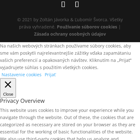
© 2021 by Zoltán Jávorka & Ľubomír Švorca. Všetky
práva vyhradené.
Používanie súborov cookies
|
Zásada ochrany osobných údajov
Na našich webových stránkach používame súbory cookies, aby
sme vám poskytli najrelevantnejšie zážitky vďaka zapamätaniu
vašich preferencií a opakovaných návštev. Kliknutím na „Prijať“
vyjadrujete súhlas s použitím všetkých cookies.
Nastavenie cookies
Prijať
Close
Privacy Overview
This website uses cookies to improve your experience while you
navigate through the website. Out of these, the cookies that are
categorized as necessary are stored on your browser as they are
essential for the working of basic functionalities of the website.
We also use third-party cookies that help us analyze and