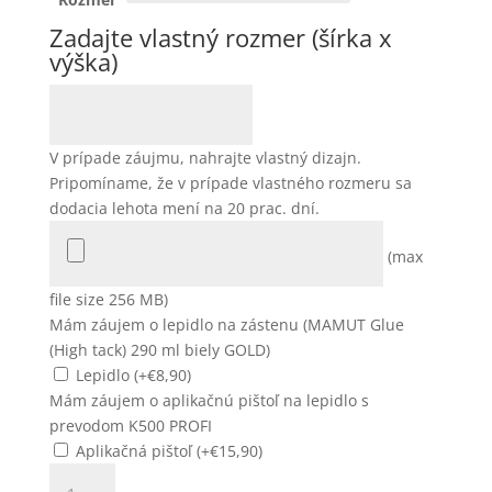
Zadajte vlastný rozmer (šírka x
výška)
V prípade záujmu, nahrajte vlastný dizajn.
Pripomíname, že v prípade vlastného rozmeru sa
dodacia lehota mení na 20 prac. dní.
(max
file size 256 MB)
Mám záujem o lepidlo na zástenu (MAMUT Glue
(High tack) 290 ml biely GOLD)
Lepidlo (+
€
8,90
)
Mám záujem o aplikačnú pištoľ na lepidlo s
prevodom K500 PROFI
Aplikačná pištoľ (+
€
15,90
)
množstvo