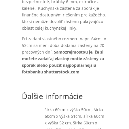
bezpečnostné, hrúbky 6 mm, extračíre a
kalené. Kuchynská zástena za sporák je
finančne dostupným riešením pre každého,
kto si nemôže dovoliť zástenu pokrývajúcu
oblasť celej kuchynskej linky.
Pri zadaní vlastného rozmeru napr. 64cm x
53cm sa mení doba dodania zásteny na 20
pracovných dní.
Samozrejmosťou je, že si
možete zadať aj vlastný motív zásteny za
sporák alebo použiť najpopulárnejšiu
fotobanku shutterstock.com
Ďalšie informácie
šírka 60cm x výška 50cm, šírka
60cm x výška 51cm, šírka 60cm
x výška 52 cm, šírka 60cm x