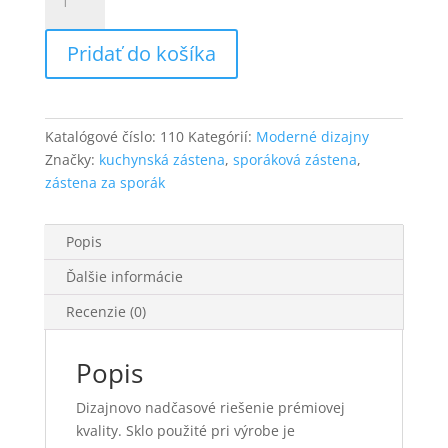
Zástena
za
Pridať do košíka
sporák,
motív
„Live,
Laugh,
Katalógové číslo:
110
Kategórií:
Moderné dizajny
Love
Značky:
kuchynská zástena
,
sporáková zástena
,
2”
zástena za sporák
Popis
Ďalšie informácie
Recenzie (0)
Popis
Dizajnovo nadčasové riešenie prémiovej
kvality. Sklo použité pri výrobe je