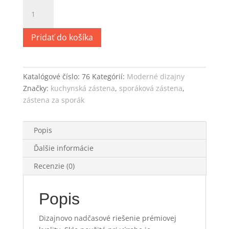
množstvo
Zástena
za
Pridať do košíka
sporák,
motív
„caffé”
Katalógové číslo:
76
Kategórií:
Moderné dizajny
Značky:
kuchynská zástena
,
sporáková zástena
,
zástena za sporák
Popis
Ďalšie informácie
Recenzie (0)
Popis
Dizajnovo nadčasové riešenie prémiovej