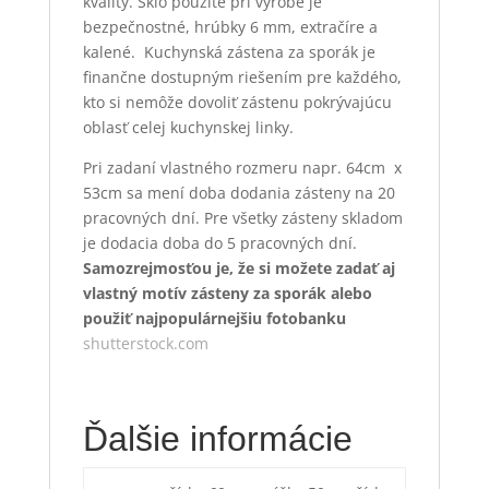
kvality. Sklo použité pri výrobe je
bezpečnostné, hrúbky 6 mm, extračíre a
kalené. Kuchynská zástena za sporák je
finančne dostupným riešením pre každého,
kto si nemôže dovoliť zástenu pokrývajúcu
oblasť celej kuchynskej linky.
Pri zadaní vlastného rozmeru napr. 64cm x
53cm sa mení doba dodania zásteny na 20
pracovných dní. Pre všetky zásteny skladom
je dodacia doba do 5 pracovných dní.
Samozrejmosťou je, že si možete zadať aj
vlastný motív zásteny za sporák alebo
použiť najpopulárnejšiu fotobanku
shutterstock.com
Ďalšie informácie