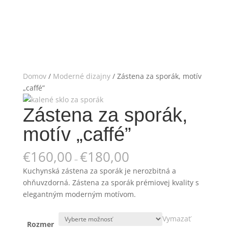
Domov
/
Moderné dizajny
/ Zástena za sporák, motív
„caffé”
Zástena za sporák,
motív „caffé”
€
160,00
€
180,00
–
Kuchynská zástena za sporák je nerozbitná a
ohňuvzdorná. Zástena za sporák prémiovej kvality s
elegantným moderným motívom.
Vymazať
Rozmer