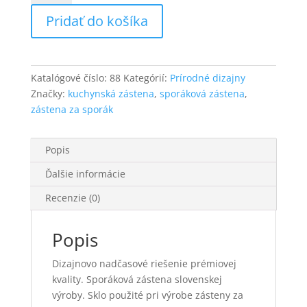
za
Pridať do košíka
sporák,
motív
„Zrodenie”
Katalógové číslo:
88
Kategórií:
Prírodné dizajny
Značky:
kuchynská zástena
,
sporáková zástena
,
zástena za sporák
Popis
Ďalšie informácie
Recenzie (0)
Popis
Dizajnovo nadčasové riešenie prémiovej
kvality. Sporáková zástena slovenskej
výroby. Sklo použité pri výrobe zásteny za