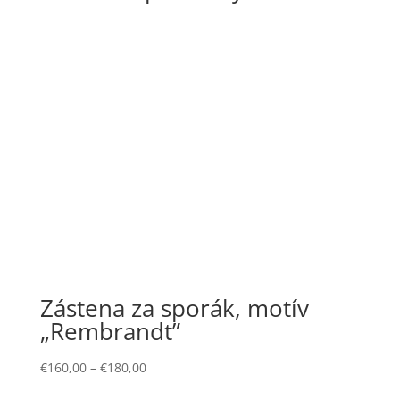
Zástena za sporák, motív
„Rembrandt”
€
160,00
–
€
180,00