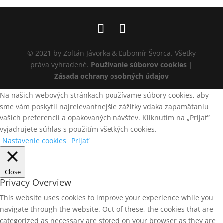
© 2021 by Zoltán Jávorka & Ľubomír Švorca. Všetky
práva vyhradené.
Používanie súborov cookies
|
Zásada ochrany osobných údajov
Na našich webových stránkach používame súbory cookies, aby
sme vám poskytli najrelevantnejšie zážitky vďaka zapamätaniu
vašich preferencií a opakovaných návštev. Kliknutím na „Prijať“
vyjadrujete súhlas s použitím všetkých cookies.
Nastavenie cookies
Prijať
Close
Privacy Overview
This website uses cookies to improve your experience while you
navigate through the website. Out of these, the cookies that are
categorized as necessary are stored on your browser as they are