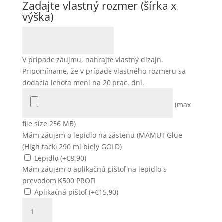
Zadajte vlastný rozmer (šírka x
výška)
V prípade záujmu, nahrajte vlastný dizajn.
Pripomíname, že v prípade vlastného rozmeru sa
dodacia lehota mení na 20 prac. dní.
(max
file size 256 MB)
Mám záujem o lepidlo na zástenu (MAMUT Glue
(High tack) 290 ml biely GOLD)
Lepidlo (+
€
8,90
)
Mám záujem o aplikačnú pištoľ na lepidlo s
prevodom K500 PROFI
Aplikačná pištoľ (+
€
15,90
)
množstvo
Zástena