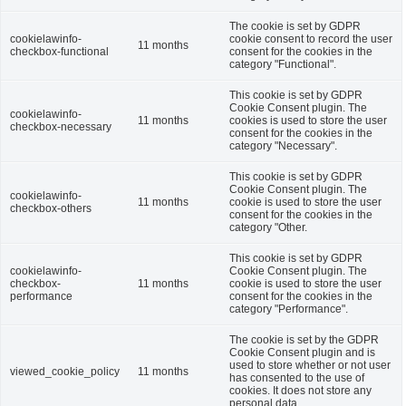
The cookie is set by GDPR
cookielawinfo-
cookie consent to record the user
11 months
checkbox-functional
consent for the cookies in the
category "Functional".
This cookie is set by GDPR
Cookie Consent plugin. The
cookielawinfo-
11 months
cookies is used to store the user
checkbox-necessary
consent for the cookies in the
category "Necessary".
This cookie is set by GDPR
Cookie Consent plugin. The
cookielawinfo-
11 months
cookie is used to store the user
checkbox-others
consent for the cookies in the
category "Other.
This cookie is set by GDPR
cookielawinfo-
Cookie Consent plugin. The
checkbox-
11 months
cookie is used to store the user
performance
consent for the cookies in the
category "Performance".
The cookie is set by the GDPR
Cookie Consent plugin and is
used to store whether or not user
viewed_cookie_policy
11 months
has consented to the use of
cookies. It does not store any
personal data.