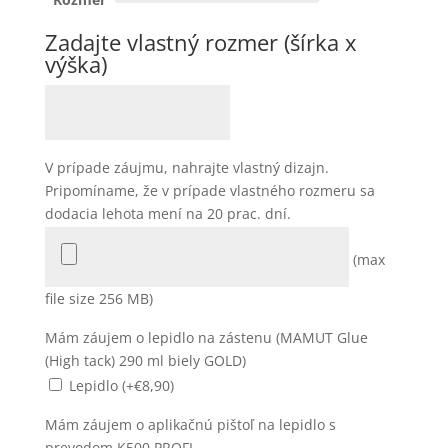
Zadajte vlastný rozmer (šírka x
výška)
V prípade záujmu, nahrajte vlastný dizajn.
Pripomíname, že v prípade vlastného rozmeru sa
dodacia lehota mení na 20 prac. dní.
(max
file size 256 MB)
Mám záujem o lepidlo na zástenu (MAMUT Glue
(High tack) 290 ml biely GOLD)
Lepidlo (+
€
8,90
)
Mám záujem o aplikačnú pištoľ na lepidlo s
prevodom K500 PROFI