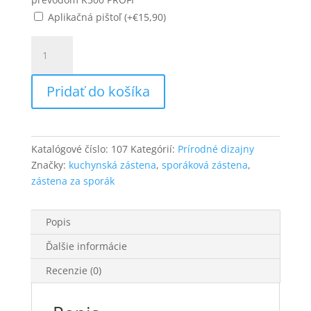
Aplikačná pištoľ (+
€
15,90
)
množstvo
Zástena
za
Pridať do košíka
sporák,
motív
„Hard
steel”
Katalógové číslo:
107
Kategórií:
Prírodné dizajny
Značky:
kuchynská zástena
,
sporáková zástena
,
zástena za sporák
Popis
Ďalšie informácie
Recenzie (0)