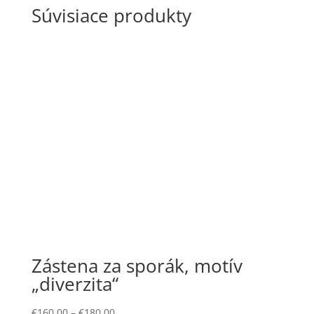
Súvisiace produkty
Zástena za sporák, motív
„diverzita“
€
160,00
–
€
180,00