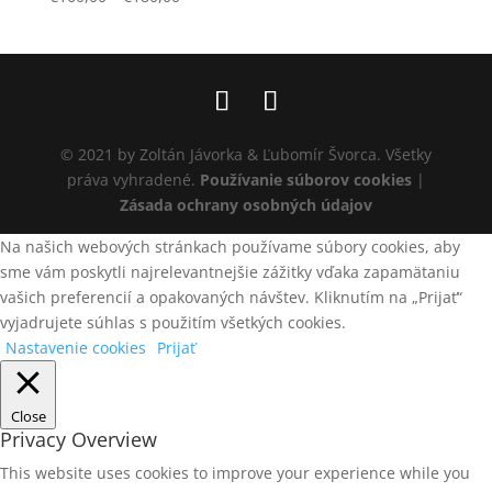
© 2021 by Zoltán Jávorka & Ľubomír Švorca. Všetky
práva vyhradené.
Používanie súborov cookies
|
Zásada ochrany osobných údajov
Na našich webových stránkach používame súbory cookies, aby
sme vám poskytli najrelevantnejšie zážitky vďaka zapamätaniu
vašich preferencií a opakovaných návštev. Kliknutím na „Prijať“
vyjadrujete súhlas s použitím všetkých cookies.
Nastavenie cookies
Prijať
Close
Privacy Overview
This website uses cookies to improve your experience while you