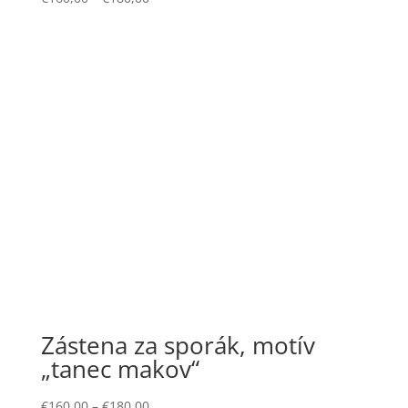
Zástena za sporák, motív
„tanec makov“
€
160,00
–
€
180,00