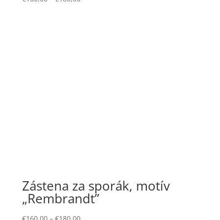
Zástena za sporák, motív
„Rembrandt”
€
160,00
–
€
180,00