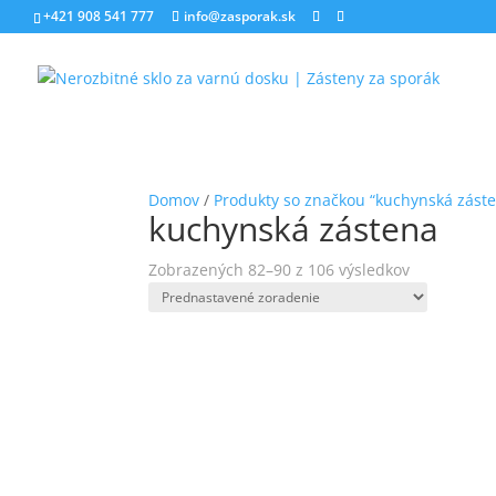
+421 908 541 777
info@zasporak.sk
Domov
/
Produkty so značkou “kuchynská zást
kuchynská zástena
Zobrazených 82–90 z 106 výsledkov