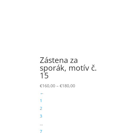
Zástena za
sporák, motív č.
15
€
160,00
–
€
180,00
←
1
2
3
…
7