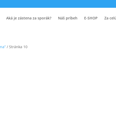
Aká je zástena za sporák?
Náš príbeh
E-SHOP
Za cel
ena”
/ Stránka 10